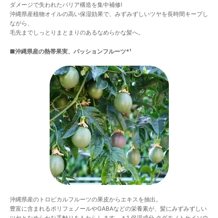
ダメージで失われたバリア構造を集中補修!
沖縄県産植物オイルの高い保湿効果で、みずみずしいツヤを長時間キープし
ながら、
毛先までしっとりまとまりのあるなめらかな髪へ。
■沖縄県産の熱帯果実、パッションフルーツ*¹
沖縄県産のトロピカルフルーツの果皮からエキスを抽出。
豊富に含まれるポリフェノールやGABAなどの栄養素が、髪にみずみずしい
ツヤとなめらかな手触りをもたらします。＊1 保湿成分 クダモノトケイソウ