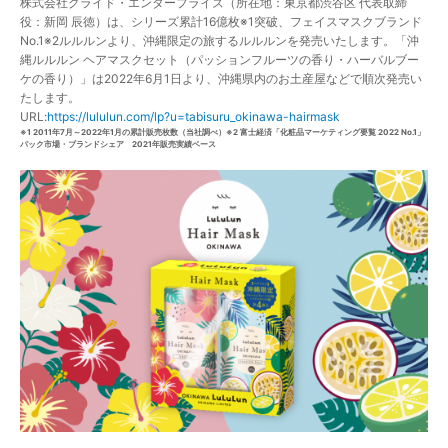
株式会社グライド・エンタープライズ（所在地：東京都渋谷区 代表取締
役：新岡 辰徳）は、シリーズ累計16億枚※1突破、フェイスマスクブランド
No.1※2ルルルンより、沖縄限定の旅するルルルンを発売いたします。「沖
縄ルルルン ヘアマスクセット（パッションフルーツの香り・ハーバルブー
ケの香り）」は2022年6月1日より、沖縄県内のお土産屋などで順次発売い
たします。
URL:
https://lululun.com/lp?u=tabisuru_okinawa-hairmask
※1 2011年7月～2022年1月の累計販売枚数（当社調べ）※2 富士経済「化粧品マーケティング要覧 2022 No.1」
パック市場・ブランドシェア 2021年販売実績ベース