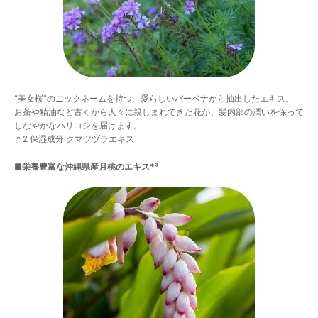
“美女桜”のニックネームを持つ、愛らしいバーベナから抽出したエキス。
お茶や精油など古くから人々に親しまれてきた花が、髪内部の潤いを保って
しなやかなハリコシを届けます。
＊2 保湿成分 クマツヅラエキス
■栄養豊富な沖縄県産月桃のエキス*³