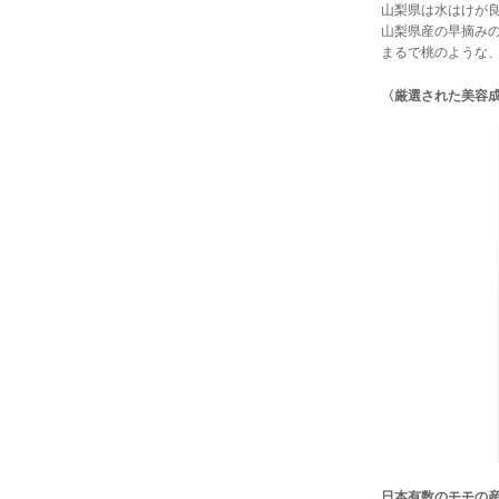
山梨県は水はけが
山梨県産の早摘み
まるで桃のような
〈厳選された美容
日本有数のモモの