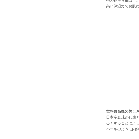
桃の花から抽出し
高い保湿力でお肌
世界最高峰の美し
日本産真珠の代表と
るくすることによ
パールのように内