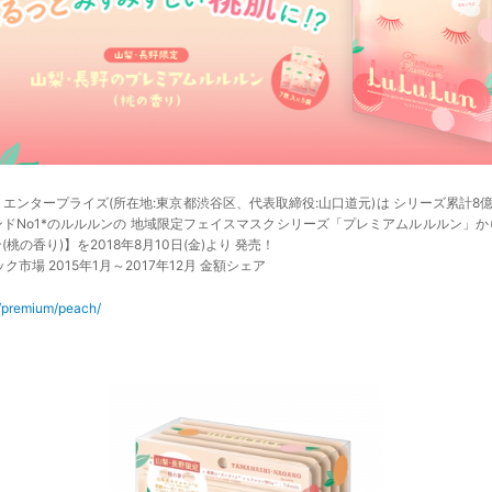
・エンタープライズ(所在地:東京都渋谷区、代表取締役:山口道元)は シリーズ累計
ンドNo1*のルルルンの 地域限定フェイスマスクシリーズ「プレミアムルルルン」
桃の香り)】を2018年8月10日(金)より 発売！
ック市場 2015年1月～2017年12月 金額シェア
m/premium/peach/